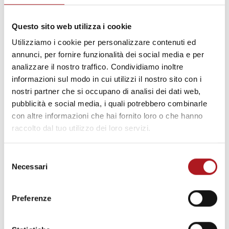
Settembre 2017
Agosto 2017
Questo sito web utilizza i cookie
Utilizziamo i cookie per personalizzare contenuti ed
Luglio 2017
annunci, per fornire funzionalità dei social media e per
analizzare il nostro traffico. Condividiamo inoltre
Giugno 2017
informazioni sul modo in cui utilizzi il nostro sito con i
Maggio 2017
nostri partner che si occupano di analisi dei dati web,
pubblicità e social media, i quali potrebbero combinarle
Marzo 2017
con altre informazioni che hai fornito loro o che hanno
raccolto dal tuo utilizzo dei loro servizi.
Febbraio 2017
Gennaio 2017
Selezione
Necessari
del
Dicembre 2016
consenso
Novembre 2016
Preferenze
Ottobre 2016