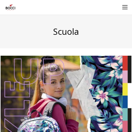
Home
Scuola
Azienda
Prodotti
Eventi e promozioni
Contatti
E-Shop