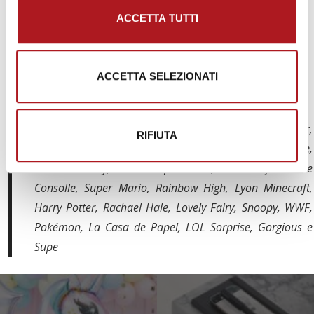
– Quaderni e maxi quaderni
ACCETTA TUTTI
– Album da disegno
– Raccoglitori, diari e blocchi
– Ricambi per raccoglitori
ACCETTA SELEZIONATI
– Cartoncini colorati
I brand che troverai in negozio
Seven, Invicta, Eastpack, Napapijri, Sj Gang, Juve, Inter,
RIFIUTA
Milan, Comics, Fortnite, Camomilla, La Sabri, Barbie,
Frozen Disney, Marvel Spiderman, Two Players One
Consolle, Super Mario, Rainbow High, Lyon Minecraft,
Harry Potter, Rachael Hale, Lovely Fairy, Snoopy, WWF,
Pokémon, La Casa de Papel, LOL Sorprise, Gorgious e
Supe