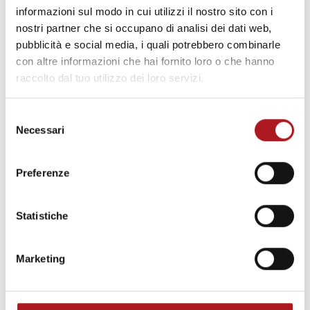
Disegno tecnico
informazioni sul modo in cui utilizzi il nostro sito con i
– Penne a china
nostri partner che si occupano di analisi dei dati web,
pubblicità e social media, i quali potrebbero combinarle
– Compassi, righe e squadre
con altre informazioni che hai fornito loro o che hanno
– Scrittura tecnica
raccolto dal tuo utilizzo dei loro servizi.
Disegno ornamentale
– Tempere e acquerelli
Selezione
– Matite a cera
Necessari
del
– Tele e supporti
consenso
Creativo
Preferenze
– Didò, das e pongo
– Accessori per la lavorazione
Statistiche
Prodotti di uso quotidiano
– Penne e pennarelli
Marketing
– Lapis, matite e temperini
– Gomme, forbici e gessi