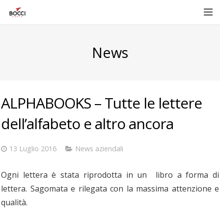
Home
News
Azienda
Prodotti
ALPHABOOKS – Tutte le lettere
Eventi e promozioni
dell’alfabeto e altro ancora
Contatti
13 Luglio 2016
News aziendali
E-Shop
Ogni letter
a è stata riprodotta in un libro a forma di
lettera. Sagomata e rilegata con la massima attenzione e
qualità.