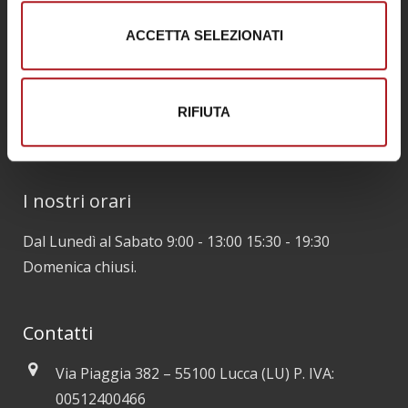
In questa pagina si descrivono le modalità di
ACCETTA SELEZIONATI
gestione del sito in riferimento al trattamento dei
dati personali degli utenti che lo consultano.
Leggi Privacy Policy
RIFIUTA
Leggi Privacy
I nostri orari
Dal Lunedì al Sabato 9:00 - 13:00 15:30 - 19:30
Domenica chiusi.
Contatti
Via Piaggia 382 – 55100 Lucca (LU) P. IVA:
00512400466