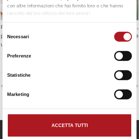
con altre informazioni che hai fornito loro o che hanno
raccolto dal tuo utilizzo dei loro servizi.
Puoi sceglierlo con la tua iniziale , la lettera del partner ,
Selezione
precisare una parola breve , o semplicemente scegliere
Necessari
del
una lettera a caso.
consenso
Preferenze
Statistiche
POST PRECEDENTE
PROSSIMO POST
Marketing
ACCETTA TUTTI
Privacy