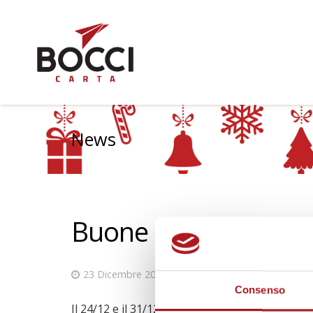
News
Buone feste
23 Dicembre 2016
News
Consenso
Il 24/12 e il 31/12 il negozio chiuderà alle 18,30