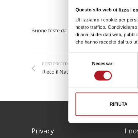
Questo sito web utilizza i c
Utilizziamo i cookie per perso
nostro traffico. Condividiamo 
Buone feste da tutto lo staff
di analisi dei dati web, pubbl
che hanno raccolto dal tuo uti
Selezione
Necessari
POST PRECEDENTE
del
Rieco il Natale, noi ci siamo il 16/17/18 Di
consenso
RIFIUTA
Privacy
I no