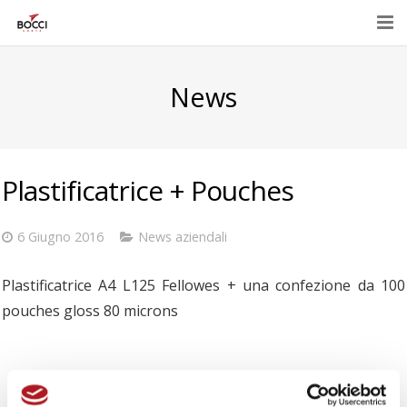
Home
News
Azienda
Prodotti
Plastificatrice + Pouches
Eventi e promozioni
Contatti
6 Giugno 2016
News aziendali
E-Shop
Plastificatrice A4 L125 Fellowes + una confezione da 100
pouches gloss 80 microns