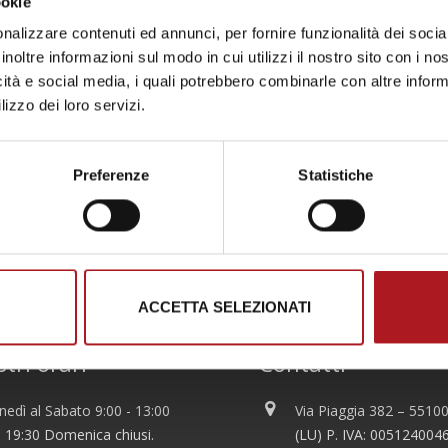
ookie
nalizzare contenuti ed annunci, per fornire funzionalità dei socia
inoltre informazioni sul modo in cui utilizzi il nostro sito con i n
icità e social media, i quali potrebbero combinarle con altre inform
lizzo dei loro servizi.
Preferenze
Statistiche
ACCETTA SELEZIONATI
stri orari
Contatti
nedì al Sabato 9:00 - 13:00
Via Piaggia 382 – 5510
- 19:30 Domenica chiusi.
(LU) P. IVA: 005124004