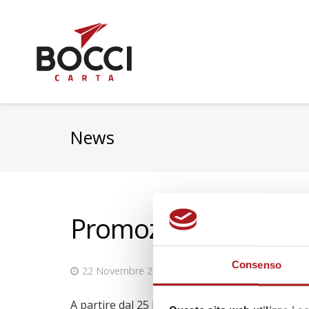
News
Promozione su Peluch
Consenso
22 Novembre 2017
News aziendali
,
Notizie v
A partire dal 25 Novembre, per due settimane, 