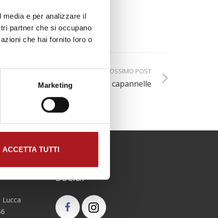
l media e per analizzare il
ostri partner che si occupano
azioni che hai fornito loro o
PROSSIMO POST
Offerte su presepe e capannelle
Marketing
ACCETTA TUTTI
Social
0 Lucca
66