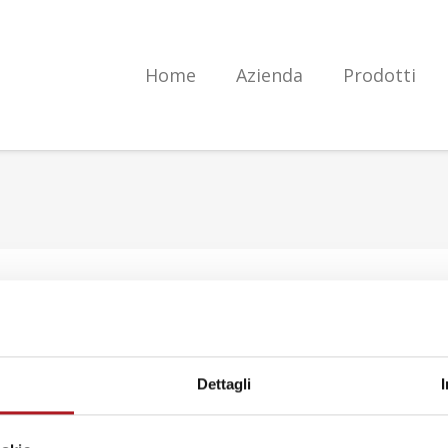
Home
Azienda
Prodotti
e e Diari segreti
Dettagli
arie
uno sconto su peluche e diari segreti.