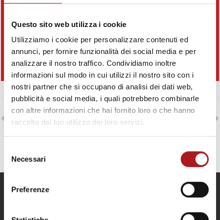
Questo sito web utilizza i cookie
Utilizziamo i cookie per personalizzare contenuti ed
annunci, per fornire funzionalità dei social media e per
analizzare il nostro traffico. Condividiamo inoltre
informazioni sul modo in cui utilizzi il nostro sito con i
nostri partner che si occupano di analisi dei dati web,
pubblicità e social media, i quali potrebbero combinarle
con altre informazioni che hai fornito loro o che hanno
POST PRECEDENTE
PROSSIMO POST
raccolto dal tuo utilizzo dei loro servizi.
Selezione
Necessari
del
consenso
Preferenze
Privacy
In questa pagina si descrivono le modalità di
Statistiche