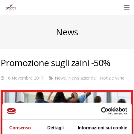
Home
News
Azienda
Prodotti
Promozione sugli zaini -50%
Eventi e promozioni
Contatti
16 Novembre 2017
News
,
News aziendali
,
Notizie varie
E-Shop
Consenso
Dettagli
Informazioni sui cookie