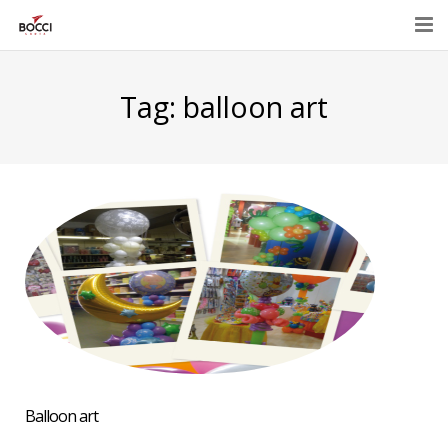
Home
Tag:
balloon art
Azienda
Prodotti
Eventi e promozioni
Contatti
E-Shop
Balloon art