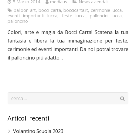
5 Marzo 2014
mediaus
News aziendali
balloon art
,
bocci carta
,
boccicarta.it
,
cerimonie lucca
,
eventi importanti lucca
,
feste lucca
,
palloncini lucca
,
palloncino
Colori, arte e magia da Bocci Carta! Scatena la tua
fantasia e libera la tua immaginazione per feste,
cerimonie ed eventi importanti. Da noi potrai trovare
il palloncino più adatto…
Articoli recenti
Volantino Scuola 2023