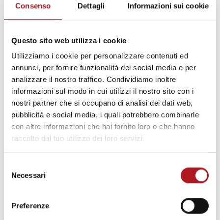
Consenso
Dettagli
Informazioni sui cookie
Ottobre 2017
Settembre 2017
Questo sito web utilizza i cookie
Agosto 2017
Utilizziamo i cookie per personalizzare contenuti ed
annunci, per fornire funzionalità dei social media e per
Luglio 2017
analizzare il nostro traffico. Condividiamo inoltre
informazioni sul modo in cui utilizzi il nostro sito con i
Giugno 2017
nostri partner che si occupano di analisi dei dati web,
Maggio 2017
pubblicità e social media, i quali potrebbero combinarle
con altre informazioni che hai fornito loro o che hanno
Marzo 2017
raccolto dal tuo utilizzo dei loro servizi.
Febbraio 2017
Selezione
Gennaio 2017
Necessari
del
consenso
Dicembre 2016
Preferenze
Novembre 2016