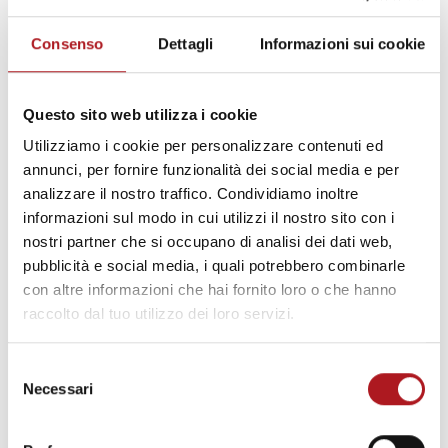
Dicembre 2017
Consenso
Dettagli
Informazioni sui cookie
Novembre 2017
Ottobre 2017
Questo sito web utilizza i cookie
Settembre 2017
Utilizziamo i cookie per personalizzare contenuti ed
annunci, per fornire funzionalità dei social media e per
Agosto 2017
analizzare il nostro traffico. Condividiamo inoltre
Luglio 2017
informazioni sul modo in cui utilizzi il nostro sito con i
nostri partner che si occupano di analisi dei dati web,
Giugno 2017
pubblicità e social media, i quali potrebbero combinarle
con altre informazioni che hai fornito loro o che hanno
Maggio 2017
raccolto dal tuo utilizzo dei loro servizi.
Marzo 2017
Selezione
Febbraio 2017
Necessari
del
consenso
Gennaio 2017